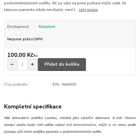
podzimním/zimním outfitu. Ač se vám na první pohled může zdát, že
takovou panenku nikdy neušijete, není t...
celý popis
Dostupnost
Skladem
Nejsme plátci DPH
100,00 Kč
/
ks
Přidat do košíku
Číslo produktu:
970 - NAV030
Kompletní specifikace
Milá dekorativní andělka Lucinka, vhodná jako vánoční dekorace. A kdo Vánoce
neslaví anebo bude chtít udělat radost své dcerce/vnučce, může si se mnou podle
postupu ušít místo andělky panenku v podzimním/zimním outfitu.