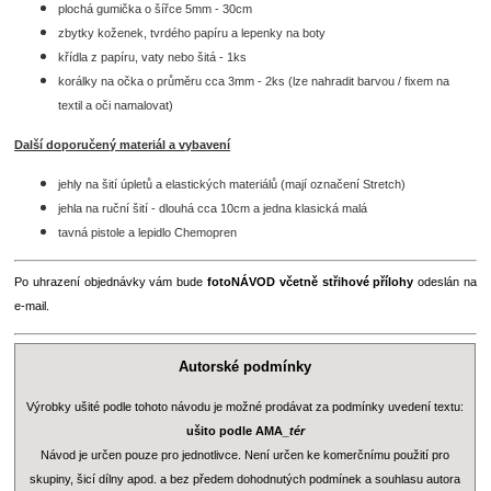
plochá gumička o šířce 5mm - 30cm
zbytky koženek, tvrdého papíru a lepenky na boty
křídla z papíru, vaty nebo šitá - 1ks
korálky na očka o průměru cca 3mm - 2ks (lze nahradit barvou / fixem na
textil a oči namalovat)
Další doporučený materiál a vybavení
jehly na šití úpletů a elastických materiálů (mají označení Stretch)
jehla na ruční šití - dlouhá cca 10cm a jedna klasická malá
tavná pistole a lepidlo Chemopren
Po uhrazení objednávky vám bude
fotoNÁVOD včetně střihové přílohy
odeslán na
e-mail.
Autorské podmínky
Výrobky ušité podle tohoto návodu je možné prodávat za podmínky uvedení textu:
ušito podle AMA
_tér
Návod je určen pouze pro jednotlivce. Není určen ke komerčnímu použití pro
skupiny, šicí dílny apod. a bez předem dohodnutých podmínek a souhlasu autora