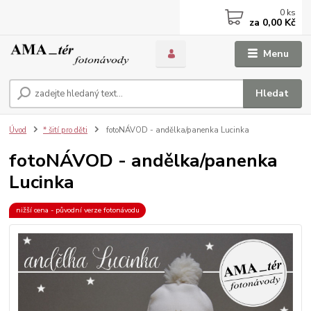
0
ks
za
0,00 Kč
Menu
Hledat
Úvod
* šití pro děti
fotoNÁVOD - andělka/panenka Lucinka
fotoNÁVOD - andělka/panenka
Lucinka
nižší cena - původní verze fotonávodu