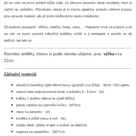
Ač se vám na první pohled může zdát, že takovou panenku nikdy neušijete, není to
vážně nic složitého. Přiznávám, občas je to trochu piplačka, protože některé kousky
jsou opravdu malinké, ale při troše trpělivosti to spolu zvládneme.
Šít budeme postupně - tělíčko, šatičky, botky, vlasy, ... Pojedeme krok za krokem a až
na vás na konci zamrká miloučká andělka, určitě si ji zamilujete a pustíte se do
dalších, tak jako já.
Rozměry andělky, kterou si podle návodu ušijeme, jsou:
výška
cca
22cm.
Základní materiál
oboulícní bavlněný úplet tělové barvy (gramáž cca 200g) - 30cm / šíře úpletu
vatová nebo polystyrenová koule o průměru 6 - 6,5cm - 1ks
kuličky z dutého vlákna na výplň tělíčka
pásek vatelínu ke zpevnění krčku - 50*3cm
vlasy na panenky - 1m
knoflíky k přišití rukou a noh - 4ks
zbytky látek, úpletu, krajek a stužek na oblečení
organza na spodničku - 100*7cm