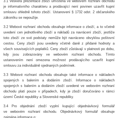
3.1 Veškerá prezentace zboží umístěná ve webovém rozhraní obchodu
je informativního charakteru a prodávající není povinen uzavřít kupní
smlouvu ohledně tohoto zboží. Ustanovení § 1732 odst. 2 občanského
zákoníku se nepoužije.
3.2 Webové rozhraní obchodu obsahuje informace o zboží, a to včetně
uvedení cen jednotlivého zboží a nákladů za navrácení zboží, jestliže
toto zboží ze své podstaty nemůže být navráceno obvyklou poštovní
cestou. Ceny zboží jsou uvedeny včetně daně z přidané hodnoty a
všech souvisejících poplatků. Ceny zboží zůstávají v platnosti po dobu,
kdy jsou zobrazovány ve webovém rozhraní obchodu. Tímto
ustanovením není omezena možnost prodávajícího uzavřít kupní
smlouvu za individuálně sjednaných podmínek.
3.3 Webové rozhraní obchodu obsahuje také informace o nákladech
spojených s balením a dodáním zboží. Informace o nákladech
spojených s balením a dodáním zboží uvedené ve webovém rozhraní
obchodu platí pouze v případech, kdy je zboží doručováno v rámci
území České republiky a Slovenské republiky.
3.4 Pro objednání zboží vyplní kupující objednávkový formulář
ve webovém rozhraní obchodu. Objednávkový formulář obsahuje
zejména informace o: