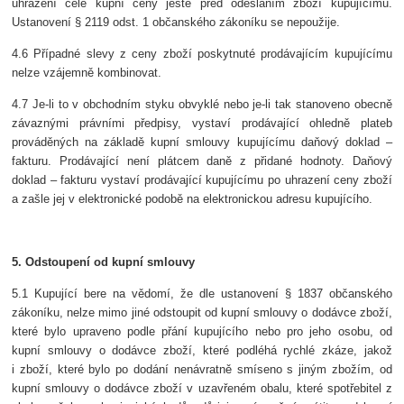
uhrazení celé kupní ceny ještě před odesláním zboží kupujícímu.
Ustanovení § 2119 odst. 1 občanského zákoníku se nepoužije.
4.6 Případné slevy z ceny zboží poskytnuté prodávajícím kupujícímu
nelze vzájemně kombinovat.
4.7 Je-li to v obchodním styku obvyklé nebo je-li tak stanoveno obecně
závaznými právními předpisy, vystaví prodávající ohledně plateb
prováděných na základě kupní smlouvy kupujícímu daňový doklad –
fakturu. Prodávající není plátcem daně z přidané hodnoty. Daňový
doklad – fakturu vystaví prodávající kupujícímu po uhrazení ceny zboží
a zašle jej v elektronické podobě na elektronickou adresu kupujícího.
5. Odstoupení od kupní smlouvy
5.1 Kupující bere na vědomí, že dle ustanovení § 1837 občanského
zákoníku, nelze mimo jiné odstoupit od kupní smlouvy o dodávce zboží,
které bylo upraveno podle přání kupujícího nebo pro jeho osobu, od
kupní smlouvy o dodávce zboží, které podléhá rychlé zkáze, jakož
i zboží, které bylo po dodání nenávratně smíseno s jiným zbožím, od
kupní smlouvy o dodávce zboží v uzavřeném obalu, které spotřebitel z