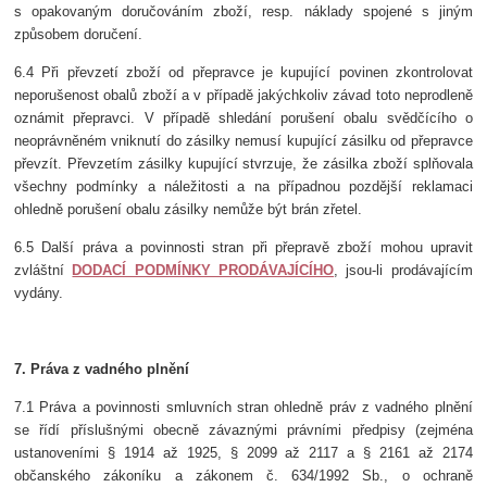
s opakovaným doručováním zboží, resp. náklady spojené s jiným
způsobem doručení.
6.4 Při převzetí zboží od přepravce je kupující povinen zkontrolovat
neporušenost obalů zboží a v případě jakýchkoliv závad toto neprodleně
oznámit přepravci. V případě shledání porušení obalu svědčícího o
neoprávněném vniknutí do zásilky nemusí kupující zásilku od přepravce
převzít. Převzetím zásilky kupující stvrzuje, že zásilka zboží splňovala
všechny podmínky a náležitosti a na případnou pozdější reklamaci
ohledně porušení obalu zásilky nemůže být brán zřetel.
6.5 Další práva a povinnosti stran při přepravě zboží mohou upravit
zvláštní
DODACÍ PODMÍNKY PRODÁVAJÍCÍHO
, jsou-li prodávajícím
vydány.
7. Práva z vadného plnění
7.1 Práva a povinnosti smluvních stran ohledně práv z vadného plnění
se řídí příslušnými obecně závaznými právními předpisy (zejména
ustanoveními § 1914 až 1925, § 2099 až 2117 a § 2161 až 2174
občanského zákoníku a zákonem č. 634/1992 Sb., o ochraně