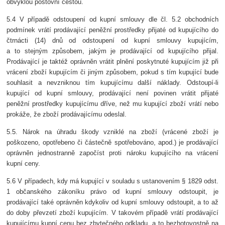
obvyklou poštovní cestou.
5.4 V případě odstoupení od kupní smlouvy dle čl. 5.2 obchodních
podmínek vrátí prodávající peněžní prostředky přijaté od kupujícího do
čtrnácti (14) dnů od odstoupení od kupní smlouvy kupujícím,
a to stejným způsobem, jakým je prodávající od kupujícího přijal.
Prodávající je taktéž oprávněn vrátit plnění poskytnuté kupujícím již při
vrácení zboží kupujícím či jiným způsobem, pokud s tím kupující bude
souhlasit a nevzniknou tím kupujícímu další náklady. Odstoupí-li
kupující od kupní smlouvy, prodávající není povinen vrátit přijaté
peněžní prostředky kupujícímu dříve, než mu kupující zboží vrátí nebo
prokáže, že zboží prodávajícímu odeslal.
5.5. Nárok na úhradu škody vzniklé na zboží (vrácené zboží je
poškozeno, opotřebeno či částečně spotřebováno, apod.) je prodávající
oprávněn jednostranně započíst proti nároku kupujícího na vrácení
kupní ceny.
5.6 V případech, kdy má kupující v souladu s ustanovením § 1829 odst.
1 občanského zákoníku právo od kupní smlouvy odstoupit, je
prodávající také oprávněn kdykoliv od kupní smlouvy odstoupit, a to až
do doby převzetí zboží kupujícím. V takovém případě vrátí prodávající
kupujícímu kupní cenu bez zbytečného odkladu, a to bezhotovostně na