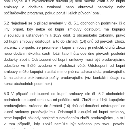
obalu vyňal a z hygienických důvodů jej není možné vrátit a od kupní
smlouvy o dodávce zvukové nebo obrazové nahrávky nebo
počítačového programu, pokud porušil jejich původní obal.
5.2 Nejedná-li se o případ uvedený v čl. 5.1 obchodních podmínek či o
jiný případ, kdy nelze od kupní smlouvy odstoupit, má kupující
v souladu s ustanovením § 1829 odst. 1 občanského zákoníku právo
od kupní smlouvy odstoupit, a to do čtrnácti (14) dnů od převzetí zboží,
přičemž v případě, že předmětem kupní smlouvy je několik druhů zboží
nebo dodání několika částí, běží tato lhůta ode dne převzetí poslední
dodávky zboží. Odstoupení od kupní smlouvy musí být prodávajícímu
odesláno ve lhůtě uvedené v předchozí větě. Odstoupení od kupní
smlouvy může kupující zasílat mimo jiné na adresu sídla prodávajícího
či na adresu elektronické pošty prodávajícího (viz kontaktní údaje na
konci obchodních podmínek).
5.3 V případě odstoupení od kupní smlouvy dle čl. 5.2 obchodních
podmínek se kupní smlouva od počátku ruší. Zboží musí být kupujícím
prodávajícímu vráceno do čtrnácti (14) dnů od doručení odstoupení od
kupní smlouvy prodávajícímu. Odstoupí-li kupující od kupní smlouvy,
nese kupující náklady spojené s navrácením zboží prodávajícímu, a to i
v tom případě, kdy zboží nemůže být vráceno pro svou povahu