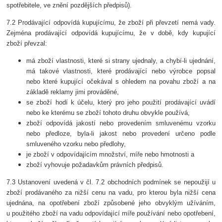
spotřebitele, ve znění pozdějších předpisů).
7.2 Prodávající odpovídá kupujícímu, že zboží při převzetí nemá vady.
Zejména prodávající odpovídá kupujícímu, že v době, kdy kupující
zboží převzal:
má zboží vlastnosti, které si strany ujednaly, a chybí-li ujednání,
má takové vlastnosti, které prodávající nebo výrobce popsal
nebo které kupující očekával s ohledem na povahu zboží a na
základě reklamy jimi prováděné,
se zboží hodí k účelu, který pro jeho použití prodávající uvádí
nebo ke kterému se zboží tohoto druhu obvykle používá,
zboží odpovídá jakostí nebo provedením smluvenému vzorku
nebo předloze, byla-li jakost nebo provedení určeno podle
smluveného vzorku nebo předlohy,
je zboží v odpovídajícím množství, míře nebo hmotnosti a
zboží vyhovuje požadavkům právních předpisů.
7.3 Ustanovení uvedená v čl. 7.2 obchodních podmínek se nepoužijí u
zboží prodávaného za nižší cenu na vadu, pro kterou byla nižší cena
ujednána, na opotřebení zboží způsobené jeho obvyklým užíváním,
u použitého zboží na vadu odpovídající míře používání nebo opotřebení,