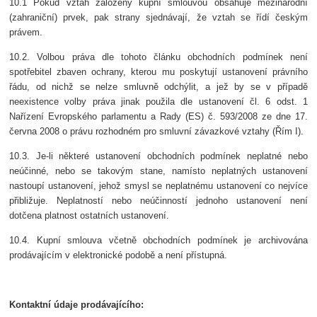
10.1 Pokud vztah založený kupní smlouvou obsahuje mezinárodní
(zahraniční) prvek, pak strany sjednávají, že vztah se řídí českým
právem.
10.2. Volbou práva dle tohoto článku obchodních podmínek není
spotřebitel zbaven ochrany, kterou mu poskytují ustanovení právního
řádu, od nichž se nelze smluvně odchýlit, a jež by se v případě
neexistence volby práva jinak použila dle ustanovení čl. 6 odst. 1
Nařízení Evropského parlamentu a Rady (ES) č. 593/2008 ze dne 17.
června 2008 o právu rozhodném pro smluvní závazkové vztahy (Řím I).
10.3. Je-li některé ustanovení obchodních podmínek neplatné nebo
neúčinné, nebo se takovým stane, namísto neplatných ustanovení
nastoupí ustanovení, jehož smysl se neplatnému ustanovení co nejvíce
přibližuje. Neplatností nebo neúčinností jednoho ustanovení není
dotčena platnost ostatních ustanovení.
10.4. Kupní smlouva včetně obchodních podmínek je archivována
prodávajícím v elektronické podobě a není přístupná.
Kontaktní údaje prodávajícího: