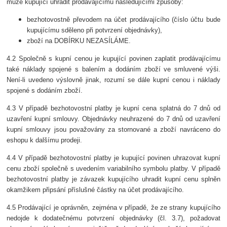
může kupující uhradit prodávajícímu následujícími způsoby:
bezhotovostně převodem na účet prodávajícího (číslo účtu bude
kupujícímu sděleno při potvrzení objednávky),
zboží na DOBÍRKU NEZASÍLÁME.
4.2 Společně s kupní cenou je kupující povinen zaplatit prodávajícímu
také náklady spojené s balením a dodáním zboží ve smluvené výši.
Není-li uvedeno výslovně jinak, rozumí se dále kupní cenou i náklady
spojené s dodáním zboží.
4.3 V případě bezhotovostní platby je kupní cena splatná do 7 dnů od
uzavření kupní smlouvy. Objednávky neuhrazené do 7 dnů od uzavření
kupní smlouvy jsou považovány za stornované a zboží navráceno do
eshopu k dalšímu prodeji.
4.4 V případě bezhotovostní platby je kupující povinen uhrazovat kupní
cenu zboží společně s uvedením variabilního symbolu platby. V případě
bezhotovostní platby je závazek kupujícího uhradit kupní cenu splněn
okamžikem připsání příslušné částky na účet prodávajícího.
4.5 Prodávající je oprávněn, zejména v případě, že ze strany kupujícího
nedojde k dodatečnému potvrzení objednávky (čl. 3.7), požadovat