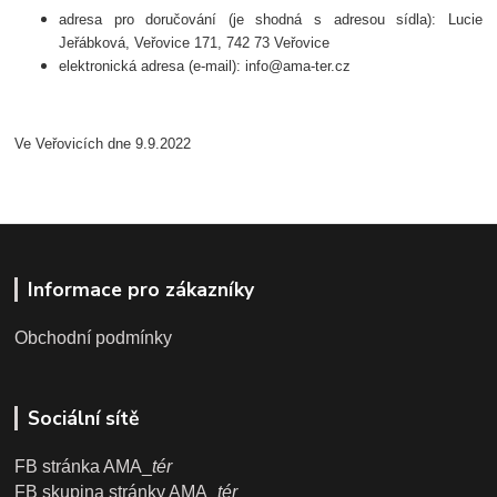
adresa pro doručování (je shodná s adresou sídla): Lucie
Jeřábková, Veřovice 171, 742 73 Veřovice
elektronická adresa (e-mail): info@ama-ter.cz
Ve Veřovicích dne 9.9.2022
Informace pro zákazníky
Obchodní podmínky
Sociální sítě
FB stránka AMA_
tér
FB skupina stránky AMA_
tér