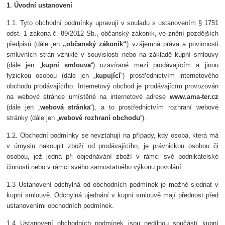
1. Úvodní ustanovení
1.1. Tyto obchodní podmínky upravují v souladu s ustanovením § 1751
odst. 1 zákona č. 89/2012 Sb., občanský zákoník, ve znění pozdějších
předpisů (dále jen
„občanský zákoník“
) vzájemná práva a povinnosti
smluvních stran vzniklé v souvislosti nebo na základě kupní smlouvy
(dále jen „
kupní smlouva
“) uzavírané mezi prodávajícím a jinou
fyzickou osobou (dále jen „
kupující
“) prostřednictvím internetového
obchodu prodávajícího. Internetový obchod je prodávajícím provozován
na webové stránce umístěné na internetové adrese
www.ama-ter.cz
(dále jen „
webová stránka
“), a to prostřednictvím rozhraní webové
stránky (dále jen „
webové rozhraní obchodu
“).
1.2. Obchodní podmínky se nevztahují na případy, kdy osoba, která má
v úmyslu nakoupit zboží od prodávajícího, je právnickou osobou či
osobou, jež jedná při objednávání zboží v rámci své podnikatelské
činnosti nebo v rámci svého samostatného výkonu povolání.
1.3 Ustanovení odchylná od obchodních podmínek je možné sjednat v
kupní smlouvě. Odchylná ujednání v kupní smlouvě mají přednost před
ustanoveními obchodních podmínek.
1.4 Ustanovení obchodních podmínek jsou nedílnou součástí kupní