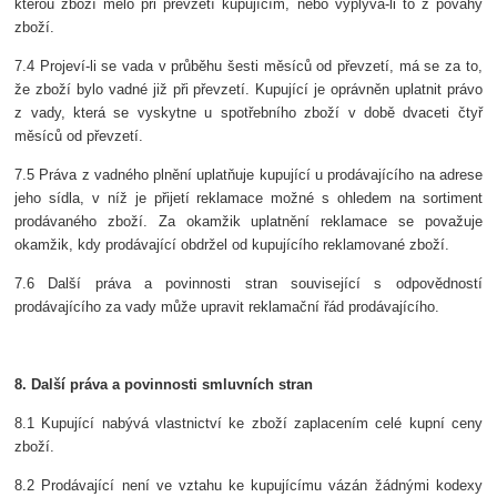
kterou zboží mělo při převzetí kupujícím, nebo vyplývá-li to z povahy
zboží.
7.4 Projeví-li se vada v průběhu šesti měsíců od převzetí, má se za to,
že zboží bylo vadné již při převzetí. Kupující je oprávněn uplatnit právo
z vady, která se vyskytne u spotřebního zboží v době dvaceti čtyř
měsíců od převzetí.
7.5 Práva z vadného plnění uplatňuje kupující u prodávajícího na adrese
jeho sídla, v níž je přijetí reklamace možné s ohledem na sortiment
prodávaného zboží. Za okamžik uplatnění reklamace se považuje
okamžik, kdy prodávající obdržel od kupujícího reklamované zboží.
7.6 Další práva a povinnosti stran související s odpovědností
prodávajícího za vady může upravit reklamační řád prodávajícího.
8. Další práva a povinnosti smluvních stran
8.1 Kupující nabývá vlastnictví ke zboží zaplacením celé kupní ceny
zboží.
8.2 Prodávající není ve vztahu ke kupujícímu vázán žádnými kodexy