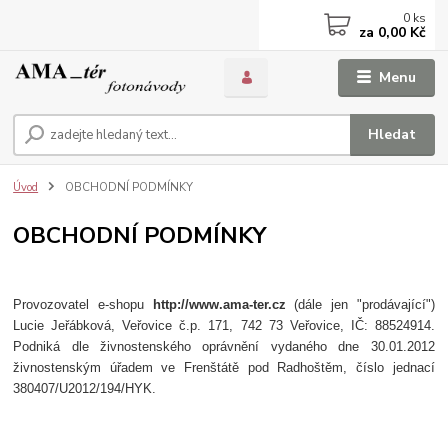
0
ks
za
0,00 Kč
Menu
Hledat
Úvod
OBCHODNÍ PODMÍNKY
OBCHODNÍ PODMÍNKY
Provozovatel e-shopu
http://www.ama-ter.cz
(dále jen "prodávající")
Lucie Jeřábková, Veřovice č.p. 171, 742 73 Veřovice, IČ: 88524914.
Podniká dle živnostenského oprávnění vydaného dne 30.01.2012
živnostenským úřadem ve Frenštátě pod Radhoštěm, číslo jednací
380407/U2012/194/HYK.