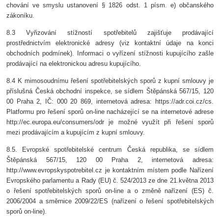
chování ve smyslu ustanovení § 1826 odst. 1 písm. e) občanského
zákoníku.
8.3 Vyřizování stížností spotřebitelů zajišťuje prodávající
prostřednictvím elektronické adresy (viz kontaktní údaje na konci
obchodních podmínek). Informaci o vyřízení stížnosti kupujícího zašle
prodávající na elektronickou adresu kupujícího.
8.4 K mimosoudnímu řešení spotřebitelských sporů z kupní smlouvy je
příslušná Česká obchodní inspekce, se sídlem Štěpánská 567/15, 120
00 Praha 2, IČ: 000 20 869, internetová adresa: https://adr.coi.cz/cs.
Platformu pro řešení sporů on-line nacházející se na internetové adrese
http://ec.europa.eu/consumers/odr je možné využít při řešení sporů
mezi prodávajícím a kupujícím z kupní smlouvy.
8.5. Evropské spotřebitelské centrum Česká republika, se sídlem
Štěpánská 567/15, 120 00 Praha 2, internetová adresa:
http://www.evropskyspotrebitel.cz je kontaktním místem podle Nařízení
Evropského parlamentu a Rady (EU) č. 524/2013 ze dne 21.května 2013
o řešení spotřebitelských sporů on-line a o změně nařízení (ES) č.
2006/2004 a směrnice 2009/22/ES (nařízení o řešení spotřebitelských
sporů on-line).