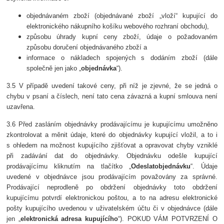
objednávaném zboží (objednávané zboží „vloží“ kupující do
elektronického nákupního košíku webového rozhraní obchodu),
způsobu úhrady kupní ceny zboží, údaje o požadovaném
způsobu doručení objednávaného zboží a
informace o nákladech spojených s dodáním zboží (dále
společně jen jako „
objednávka
“).
3.5 V případě uvedení takové ceny, při níž je zjevné, že se jedná o
chybu v psaní a číslech, není tato cena závazná a kupní smlouva není
uzavřena.
3.6 Před zasláním objednávky prodávajícímu je kupujícímu umožněno
zkontrolovat a měnit údaje, které do objednávky kupující vložil, a to i
s ohledem na možnost kupujícího zjišťovat a opravovat chyby vzniklé
při zadávání dat do objednávky. Objednávku odešle kupující
prodávajícímu kliknutím na tlačítko „
Odeslat
objednávku
“. Údaje
uvedené v objednávce jsou prodávajícím považovány za správné.
Prodávající neprodleně po obdržení objednávky toto obdržení
kupujícímu potvrdí elektronickou poštou, a to na adresu elektronické
pošty kupujícího uvedenou v uživatelském účtu či v objednávce (dále
jen „
elektronická adresa kupujícího
“). POKUD VÁM POTVRZENÍ O