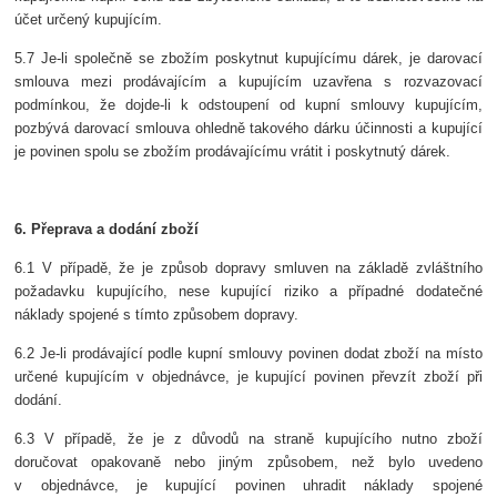
účet určený kupujícím.
5.7 Je-li společně se zbožím poskytnut kupujícímu dárek, je darovací
smlouva mezi prodávajícím a kupujícím uzavřena s rozvazovací
podmínkou, že dojde-li k odstoupení od kupní smlouvy kupujícím,
pozbývá darovací smlouva ohledně takového dárku účinnosti a kupující
je povinen spolu se zbožím prodávajícímu vrátit i poskytnutý dárek.
6. Přeprava a dodání zboží
6.1 V případě, že je způsob dopravy smluven na základě zvláštního
požadavku kupujícího, nese kupující riziko a případné dodatečné
náklady spojené s tímto způsobem dopravy.
6.2 Je-li prodávající podle kupní smlouvy povinen dodat zboží na místo
určené kupujícím v objednávce, je kupující povinen převzít zboží při
dodání.
6.3 V případě, že je z důvodů na straně kupujícího nutno zboží
doručovat opakovaně nebo jiným způsobem, než bylo uvedeno
v objednávce, je kupující povinen uhradit náklady spojené