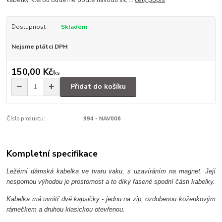
kabelky, kterou budeme podle návodu šít, ...
celý popis
Dostupnost
Skladem
Nejsme plátci DPH
150,00 Kč
/
ks
Přidat do košíku
Číslo produktu:
994 - NAV006
Kompletní specifikace
Ležérní dámská kabelka ve tvaru vaku, s uzavíráním na magnet. Její
nespornou výhodou je prostornost a to díky řasené spodní části kabelky.
Kabelka má uvnitř dvě kapsičky - jednu na zip, ozdobenou koženkovým
rámečkem a druhou klasickou otevřenou.