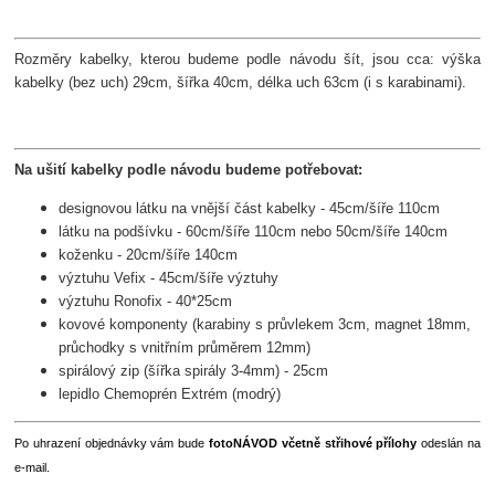
Rozměry kabelky, kterou budeme podle návodu šít, jsou cca: výška
kabelky (bez uch) 29cm, šířka 40cm, délka uch 63cm (i s karabinami).
Na ušití kabelky podle návodu budeme potřebovat:
designovou látku na vnější část kabelky - 45cm/šíře 110cm
látku na podšívku - 60cm/šíře 110cm nebo 50cm/šíře 140cm
koženku - 20cm/šíře 140cm
výztuhu Vefix - 45cm/šíře výztuhy
výztuhu Ronofix - 40*25cm
kovové komponenty (karabiny s průvlekem 3cm, magnet 18mm,
průchodky s vnitřním průměrem 12mm)
spirálový zip (šířka spirály 3-4mm) - 25cm
lepidlo Chemoprén Extrém (modrý)
Po uhrazení objednávky vám bude
fotoNÁVOD včetně střihové přílohy
odeslán na
e-mail.