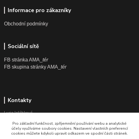
Informace pro zákazníky
Obchodní podmínky
Sociální sítě
FB stránka AMA_
tér
FB skupina stránky AMA_
tér
Kontakty
Lucie Jeřábková
Pro základní funkčnost, zpříjemnění používání webu a analytické
info@ama-ter.cz
účely využíváme soubory cookies. Nastavení vlastních preferencí
cookies můžete kdykoli upravit odkazem ve spodní části stránek.