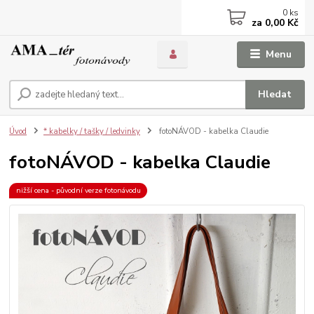
0
ks
za
0,00 Kč
Menu
Hledat
Úvod
* kabelky / tašky / ledvinky
fotoNÁVOD - kabelka Claudie
fotoNÁVOD - kabelka Claudie
nižší cena - původní verze fotonávodu