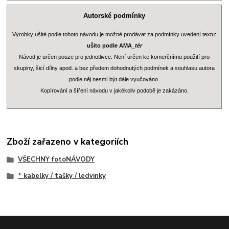
Autorské podmínky
Výrobky ušité podle tohoto návodu je možné prodávat za podmínky uvedení textu:
ušito podle AMA
_tér
Návod je určen pouze pro jednotlivce. Není určen ke komerčnímu použití pro
skupiny, šicí dílny apod. a bez předem dohodnutých podmínek a souhlasu autora
podle něj nesmí být dále vyučováno.
Kopírování a šíření návodu v jakékoliv podobě je zakázáno.
Zboží zařazeno v kategoriích
VŠECHNY fotoNÁVODY
* kabelky / tašky / ledvinky