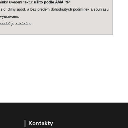
mínky uvedení textu:
ušito podle AMA
_tér
, šicí dílny apod. a bez předem dohodnutých podmínek a souhlasu
e vyučováno.
 podobě je zakázáno.
Kontakty