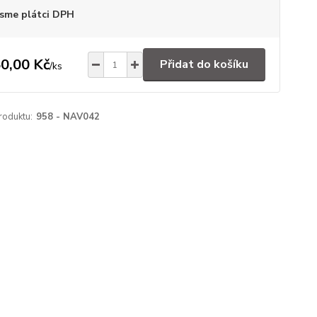
sme plátci DPH
0,00 Kč
Přidat do košíku
/
ks
roduktu:
958 - NAV042