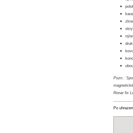
polo
kara
zkra
skry
nýte
druk
kovo
konc
obou
Pozn.: Spo
magnetické
Ronar fix 
Po uhraze