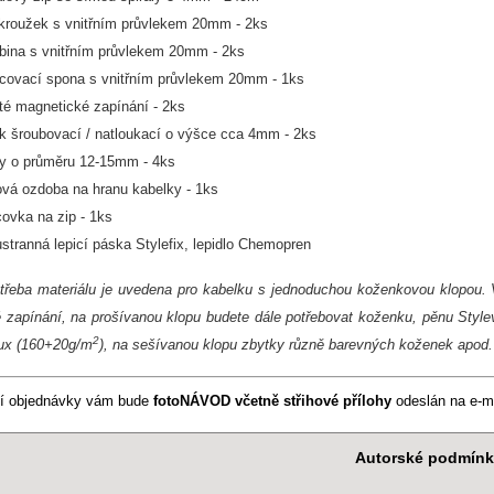
kroužek s vnitřním průvlekem 20mm - 2ks
bina s vnitřním průvlekem 20mm - 2ks
covací spona s vnitřním průvlekem 20mm - 1ks
té magnetické zapínání - 2ks
k šroubovací / natloukací o výšce cca 4mm - 2ks
y o průměru 12-15mm - 4ks
vá ozdoba na hranu kabelky - 1ks
ovka na zip - 1ks
stranná lepicí páska Stylefix, lepidlo Chemopren
třeba materiálu je uvedena pro kabelku s jednoduchou koženkovou klopou. V 
 zapínání, na prošívanou klopu budete dále potřebovat koženku, pěnu Stylevi
2
Lux (160+20g/m
), na sešívanou klopu zbytky různě barevných koženek apod.
ní objednávky vám bude
fotoNÁVOD včetně střihové přílohy
odeslán na e-ma
Autorské podmín