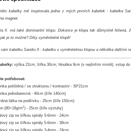
této kabelky mě inspirovala jedna z mých prvních kabelek - kabelka Sa
na magnet.
a II. má také dominantní klopu. Dokonce je klopa tak důmyslně řešená,
 jak je to možné? Díky vyměnitelné klopě!
i vám kabelku Sandru II - kabelku s vyměnitelnou klopou a několika dalšími 
abelky:
výška 22cm; šířka 30cm; hloubka 9cm (v nejširším místě), vstup do
ete potřebovat:
nka potištěná / se strukturou / kontrastní - 30*21cm
nka jednobarevná - 40cm (šíře 140cm)
něná látka na podšívku - 25cm (šíře 150cm)
2
on (80+18g/m
) - 25cm (šíře výztuhy)
álový zip se šířkou spirály 5-6mm - 24cm
álový zip se šířkou spirály 5-6mm - 38cm
álový zip se šířkou spirály 3-4mm - 24cm