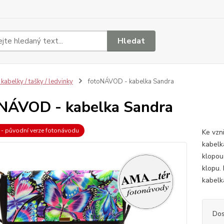
Hledat
 kabelky / tašky / ledvinky
fotoNÁVOD - kabelka Sandra
NÁVOD - kabelka Sandra
a - původní verze fotonávodu
Ke vzn
kabelk
klopou
klopu.
kabelk
Dos