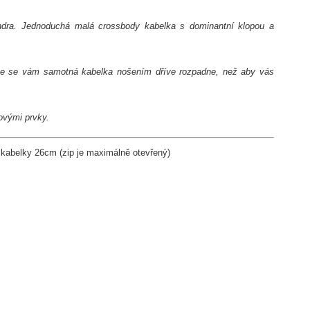
ndra. Jednoduchá malá crossbody kabelka s dominantní klopou a
 že se vám samotná kabelka nošením dříve rozpadne, než aby vás
novými prvky.
 kabelky 26cm (zip je maximálně otevřený)