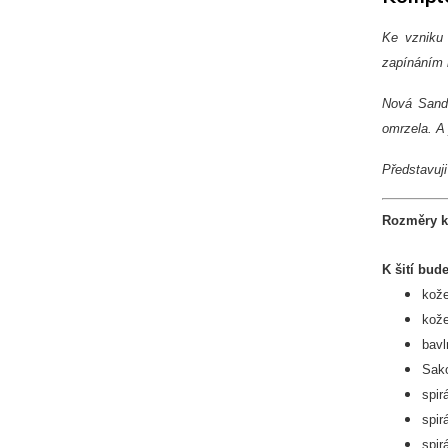
Ke vzniku 
zapínáním 
Nová Sandr
omrzela. A
Představuj
Rozměry k
K šití bud
kože
kože
bavl
Sak
spir
spir
spir