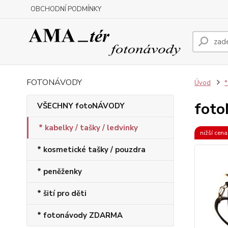
OBCHODNÍ PODMÍNKY
FOTONÁVODY
Úvod
*
foto
VŠECHNY fotoNÁVODY
* kabelky / tašky / ledvinky
nižší cen
* kosmetické tašky / pouzdra
* peněženky
* šití pro děti
* fotonávody ZDARMA