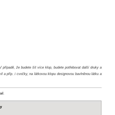
případě, že budete šít více klop, budete potřebovat další druky a
l a příp. i cvočky, na látkovou klopu designovou bavlněnou látku a
il.
ky