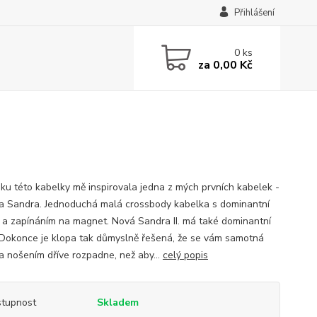
Přihlášení
0
ks
za
0,00 Kč
iku této kabelky mě inspirovala jedna z mých prvních kabelek -
a Sandra. Jednoduchá malá crossbody kabelka s dominantní
 a zapínáním na magnet. Nová Sandra II. má také dominantní
 Dokonce je klopa tak důmyslně řešená, že se vám samotná
a nošením dříve rozpadne, než aby...
celý popis
tupnost
Skladem