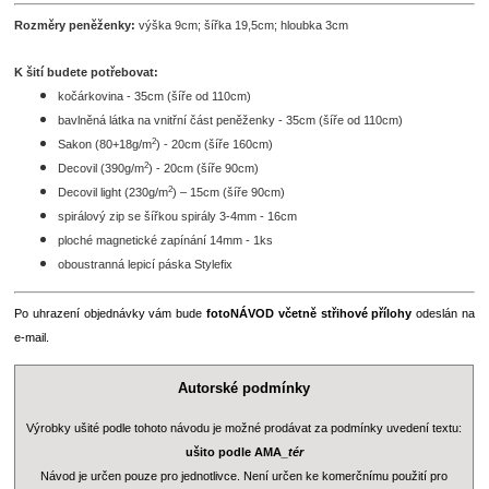
Rozměry peněženky:
výška 9cm; šířka 19,5cm; hloubka 3cm
K šití budete potřebovat:
kočárkovina - 35cm (šíře od 110cm)
bavlněná látka na vnitřní část peněženky - 35cm (šíře od 110cm)
2
Sakon (80+18g/m
) - 20cm (šíře 160cm)
2
Decovil (390g/m
) - 20cm (šíře 90cm)
2
Decovil light (230g/m
) – 15cm (šíře 90cm)
spirálový zip se šířkou spirály 3-4mm - 16cm
ploché magnetické zapínání 14mm - 1ks
oboustranná lepicí páska Stylefix
Po uhrazení objednávky vám bude
fotoNÁVOD včetně střihové přílohy
odeslán na
e-mail.
Autorské podmínky
Výrobky ušité podle tohoto návodu je možné prodávat za podmínky uvedení textu:
ušito podle AMA
_tér
Návod je určen pouze pro jednotlivce. Není určen ke komerčnímu použití pro