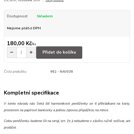
19,5cm; hloubka 3cm ...
celý popis
Dostupnost
Skladem
Nejsme plátci DPH
180,00 Kč
/
ks
Přidat do košíku
Číslo produktu:
962 - NAV038
Kompletní specifikace
V tomto návodu nás čeká šití harmonikové peněženky se 6 přihrádkami na karty,
prostorem na papírové bankovky a jednou zipovou přepážkou na mince.
Celou peněženku budeme šít na stroji, tzn. že ji nebudeme v závěru ručně sešívat, ani
protáčet.