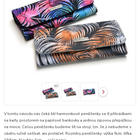
V tomto návodu nás čeká šití harmonikové peněženky se 6 přihrádkami
na karty, prostorem na papírové bankovky a jednou zipovou přepážkou
na mince. Celou peněženku budeme šít na stroji, tzn. že ji nebudeme v
závěru ručně sešívat, ani protáčet. Rozměry peněženky: výška 9cm; šířka