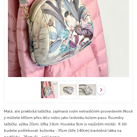
Malá, ale praktická taštička, zajímavá svým netradičním provedením.Nosit
ji můžete křížem přes tělo nebo jako ledvinku kolem pasu. Rozměry
taštičky: výška 20cm; šířka 19cm; hloubka 9cm (v nejširším místě) K šití
budete potřebovat: koženka - 35cm (šíře 140cm) bavlněná látka na