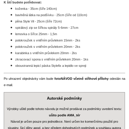
K šití budete potřebovat:
koženka - 35cm (šíře 140cm)
bavlněná látka na podšívku - 25cm (šíře od 110cm)
pěna Style Vil - 25cm (šíře 72cm)
spirálový zip se šířkou spirály 5-6mm - 27cm
lemovka o šířce 25mm - 1,5m
polokroužek s vnitřním průvlekem 15mm - 2ks
polokroužek s vnitřním průvlekem 20mm - 2ks
karabinka s vnitřním průvlekem 20mm - 2ks
zkracovací spona s vnitřním průvlekem 20mm - 1ks
oboustranná lepicí páska Stylefix a lepidlo ve spreji
Po uhrazení objednávky vám bude
fotoNÁVOD včetně střihové přílohy
odeslán na
e-mail.
Autorské podmínky
Výrobky ušité podle tohoto návodu je možné prodávat za podmínky uvedení textu:
ušito podle AMA
_tér
Návod je určen pouze pro jednotlivce. Není určen ke komerčnímu použití pro
skupiny, šicí dílny apod. a bez předem dohodnutých podmínek a souhlasu autora