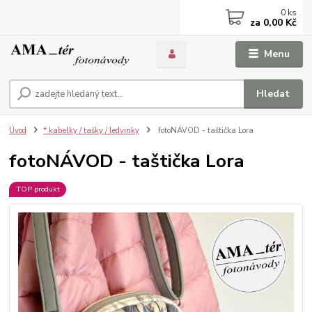
0
ks
za
0,00 Kč
Menu
Hledat
Úvod
* kabelky / tašky / ledvinky
fotoNÁVOD - taštička Lora
fotoNÁVOD - taštička Lora
TOP produkt