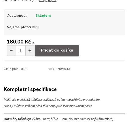
podšívku - 25cm (ší...
celý popis
Dostupnost
Skladem
Nejsme plátci DPH
180,00 Kč
/
ks
Přidat do košíku
Číslo produktu:
957 - NAV043
Kompletní specifikace
Malá, ale praktická taštička, zajímavá svým netradičním provedením.
Nosit ji můžete křížem přes tělo nebo jako ledvinku kolem pasu.
Rozměry taštičky:
výška 20cm; šířka 19cm; hloubka 9cm (v nejširším místě)