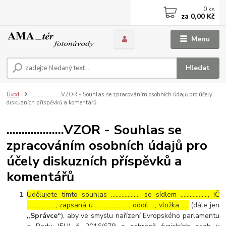
0
ks
za
0,00 Kč
Menu
Hledat
Úvod
...................VZOR - Souhlas se zpracováním osobních údajů pro účely
diskuzních příspěvků a komentářů
...................VZOR - Souhlas se
zpracováním osobních údajů pro
účely diskuzních příspěvků a
komentářů
Udělujete tímto souhlas ……………..., se sídlem ………………, IČ
………………., zapsaná u ………………… , oddíl …, vložka …..
(dále jen
„Správce“
), aby ve smyslu nařízení Evropského parlamentu