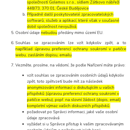
společností Golemos s.r.o., sídlem Zátkovo nábřeží
448/73, 370 01, České Budějovice
Případně další poskytovatelé zpracovatelských
softwarů, služeb a aplikací, které však v současné
době společnost nevyužívá.
Osobní údaje
nebudou
předány mimo území EU.
Souhlas se zpracováním lze vzít kdykoliv zpět, a to
například úpravou preferencí ochrany soukromí v patičce
webu, zasláním dopisu, emailu
.
Vezměte, prosíme, na vědomí, že podle Nařízení máte právo:
vzít souhlas se zpracováním osobních údajů kdykoliv
zpět, toto zpětvzetí bude mít za následek
anonymizování informací o diskutujícím u vašich
příspěvků (úpravou preferencí ochrany soukromí v
patičce webu), popř. na slovní žádost (dopis, email)
kompletní výmaz vašich diskuzních příspěvků.
požadovat po Správci informaci, jaké vaše osobní
údaje zpracovává
vyžádat si u Správce přístup k vašim zpracovávaným