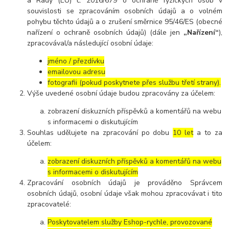
a Rady (EU) č. 2016/679 o ochraně fyzických osob v
souvislosti se zpracováním osobních údajů a o volném
pohybu těchto údajů a o zrušení směrnice 95/46/ES (obecné
nařízení o ochraně osobních údajů) (dále jen
„Nařízení“
),
zpracovával/a následující osobní údaje:
jméno / přezdívku
emailovou adresu
fotografii (pokud poskytnete přes službu třetí strany).
Výše uvedené osobní údaje budou zpracovány za účelem:
zobrazení diskuzních příspěvků a komentářů na webu
s informacemi o diskutujícím
Souhlas udělujete na zpracování po dobu
10 let
a to za
účelem:
zobrazení diskuzních příspěvků a komentářů na webu
s informacemi o diskutujícím
Zpracování osobních údajů je prováděno Správcem
osobních údajů, osobní údaje však mohou zpracovávat i tito
zpracovatelé:
Poskytovatelem služby Eshop-rychle, provozované