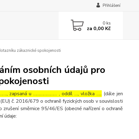
Přihlášení
0
ks
za
0,00 Kč
í dotazníku zákaznické spokojenosti
acováním osobních údajů pro
spokojenosti
…., zapsaná u ………………… , oddíl …, vložka …..
(dále jen
(EU) č. 2016/679 o ochraně fyzických osob v souvislosti
o zrušení směrnice 95/46/ES (obecné nařízení o ochraně
ní údaje: