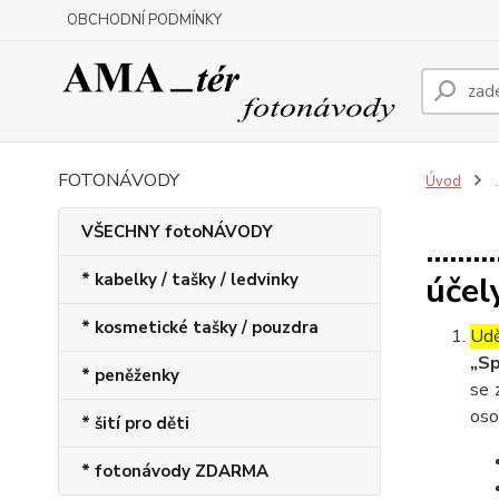
OBCHODNÍ PODMÍNKY
FOTONÁVODY
Úvod
.
VŠECHNY fotoNÁVODY
.....
* kabelky / tašky / ledvinky
účel
* kosmetické tašky / pouzdra
Udě
„Sp
* peněženky
se 
oso
* šití pro děti
* fotonávody ZDARMA