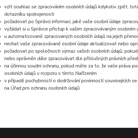
vzít souhlas se zpracováním osobních údajů kdykoliv zpět, tot
dotazníku spokojenosti
požadovat po Správci informaci, jaké vaše osobní údaje zpraco
vyžádat si u Správce přístup k vašim zpracovávaným osobním ú
u automatizovaně zpracovaných osobních údajů na jejich přeno
nechat vaše zpracovávané osobní údaje aktualizovat nebo opra
požadovat po společnosti výmaz vašich osobních údajů, pokud 
nebo oprávněn dále zpracovávat dle příslušných právních před
na účinnou soudní ochranu, pokud máte za to, že vaše práva po
osobních údajů v rozporu s tímto Nařízením
v případě pochybností o dodržování povinností souvisejících s
na Úřad pro ochranu osobních údajů