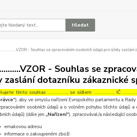
Hledat
..................VZOR - Souhlas se zpracováním osobních údajů pro účely zaslán
..............VZOR - Souhlas se zpr
y zaslání dotazníku zákaznické 
lujete tímto souhlas ……………..., se sídlem ………………, IČ ……………
rávce“
), aby ve smyslu nařízení Evropského parlamentu a Rady 
zpracováním osobních údajů a o volném pohybu těchto údajů a 
bních údajů) (dále jen
„Nařízení“
), zpracovával/a následující osob
emailovou adresu
informace o zakoupeném zboží