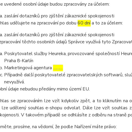
e uvedené osobní údaje budou zpracovány za účelem:
zaslání dotazníků pro zjištění zákaznické spokojenosti
hlas udělujete na zpracování po dobu
60 dní
a to za účelem:
zaslání dotazníků pro zjištění zákaznické spokojenosti
zpracování těchto osobních údajů Správce využívá tyto Zpracova
Poskytovatel služby Heureka, provozované společností Heurek
Praha 8-Karlín
Marketingová agentura
………
Případně další poskytovatelé zpracovatelských softwarů, služ
nevyužívá.
bní údaje nebudou předány mimo území EU.
hlas se zpracováním lze vzít kdykoliv zpět, a to kliknutím na 
 lze udělený souhlas e-shopu odvolat. Dále lze vzít souhlas z
kojenosti. V takovém případě se odhlásíte z odběru na straně 
měte, prosíme, na vědomí, že podle Nařízení máte právo: