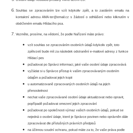
Souhlas se zpracováním lze vzít kdykoliv zpět, a to zasláním emailu na
kontaktní adresu AMA-ter@email.cz s žádostí o odhlášení nebo kliknutím v
obdrženém emailu Hlídacího psa.
Vezměte, prosíme, na vědomí, že podle Nařízení máte právo:
vzít souhlas se zpracováním osobních údajů kdykoliv zpět, toto
zpětvzetí bude mít za následek
odstranění e-mailové adresy z funkce
Hlídací pes
požadovat po Správci informaci, jaké vaše osobní údaje zpracovává
vyžádat si u Správce přístup k vašim zpracovávaným osobním
údajům a požadovat jejich kopii
u automatizovaně zpracovaných osobních údajů na jejich
přenositelnost
nechat vaše zpracovávané osobní údaje aktualizovat nebo opravit,
popřípadě požadovat omezení jejich zpracování
požadovat po společnosti výmaz vašich osobních údajů, pokud se
nejedná o osobní údaje, které je Správce povinen nebo oprávněn dále
zpracovávat dle příslušných právních předpisů
na účinnou soudní ochranu, pokud máte za to, že vaše práva podle