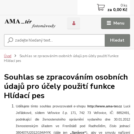
0
ks
za
0,00 Kč
Menu
Hledat
Úvod
Souhlas se zpracováním osobních údajů pro účely použití funkce
Hlídací pes
Souhlas se zpracováním osobních
údajů pro účely použití funkce
Hlídací pes
Udělujete tímto souhlas provozovateli e-shopu
http://www.ama-ter.cz
Lucii
Jeřábkové, sídlem Veřovice č.p. 171, 742 73 Veřovice, IČ: 8852491,
podnikající dle živnostenského oprávnění vydaného dne 30.01.2012
živnostenským úřadem ve Frenštátě pod Radhoštěm, číslo jednací
380407/U2012/194/HYK (dále jen
„Správce“
), aby ve smyslu nařízení