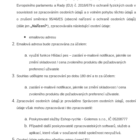
Evropského parlamentu a Rady (EU) č. 2016/679 o ochraně fyzických osob v
souvislosti se zpracováním osobních údajů a o volném pohybu těchto údajů a
o zrušení směrnice 95/46/ES (obecné nařízení o ochraně osobních údajů)
(dále jen
„Nařízení“
), zpracovával/a následující osobní údaje:
emailovou adresu
Emailová adresa bude zpracována za účelem:
využití funkce Hlídací pes – zaslání e-mailové notifikace, jakmile se
změní skladovost / cena zvoleného produktu dle požadovaných
preferencí uživatele
Souhlas udělujete na zpracování po dobu
180 dní
a to za účelem:
zaslání e-mailové notifikace, jakmile se změní skladovost / cena
zvoleného produktu dle požadovaných preferencí uživatele.
Zpracování osobních údajů je prováděno Správcem osobních údajů, osobní
údaje však mohou zpracovávat i tito zpracovatelé:
Poskytovatel služby Eshop-rychle - Golemos s.r.o., IČ 05208777
Případně další poskytovatelé zpracovatelských softwarů, služeb a
aplikací, které však v současné době společnost nevyužívá.
Osobní údaje
nebudou
předány mimo území EU.