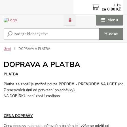
0
ks
za
0,00 Kč
Menu
Hledat
Úvod
DOPRAVA A PLATBA
DOPRAVA A PLATBA
PLATBA
Platba za zboží je možná pouze
PŘEDEM - PŘEVODEM NA ÚČET
(do
7 pracovních dnů od potvrzení objednávky).
NA DOBÍRKU není zboží zasíláno.
CENA DOPRAVY
Cena dopravy zahrnuje poštovné a balné a její v
ýše se odvíjí od